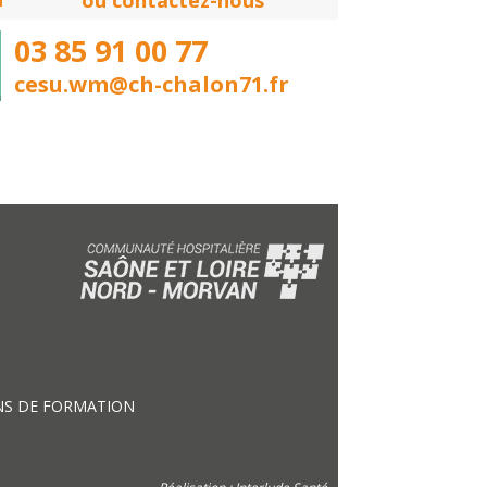
ou contactez-nous
03 85 91 00 77
cesu.wm@ch-chalon71.fr
ACTIONS DE FORMATION