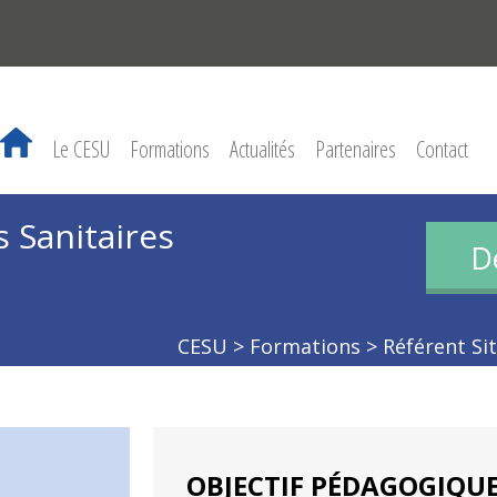
Le CESU
Formations
Actualités
Partenaires
Contact
s Sanitaires
D
CESU
>
Formations
>
Référent Si
OBJECTIF PÉDAGOGIQU