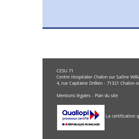
CESU 71
Centre Hospitalier Chalon sur Saône Wil
4, rue Capitaine Drillien - 71321 Chalon-
Mentions légales
-
Plan du site
La certification