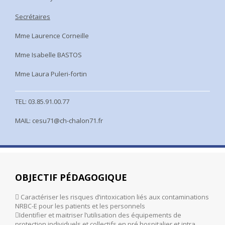
Secrétaires
Mme Laurence Corneille
Mme Isabelle BASTOS
Mme Laura Puleri-fortin
TEL: 03.85.91.00.77
MAIL: cesu71@ch-chalon71.fr
OBJECTIF PÉDAGOGIQUE
 Caractériser les risques d’intoxication liés aux contaminations
NRBC-E pour les patients et les personnels
Identifier et maitriser l’utilisation des équipements de
protection individuels et collectifs en pré hospitalier et intra