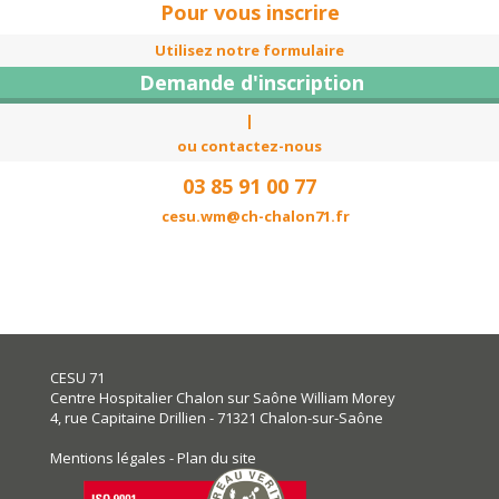
Pour vous inscrire
Utilisez notre formulaire
Demande d'inscription
|
ou contactez-nous
03 85 91 00 77
cesu.wm@ch-chalon71.fr
CESU 71
Centre Hospitalier Chalon sur Saône William Morey
4, rue Capitaine Drillien - 71321 Chalon-sur-Saône
Mentions légales
-
Plan du site